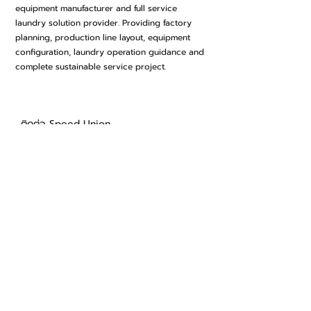
equipment manufacturer and full service
laundry solution provider. Providing factory
planning, production line layout, equipment
configuration, laundry operation guidance and
complete sustainable service project.
ติดต่อ Speed Union
ชื่อ
Email
เบอร์โทรศพท์