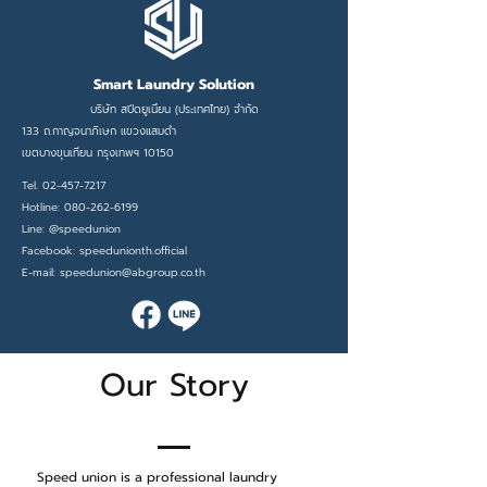
Smart Laundry Solution
บริษัท สปี
ดยูเนี่ยน (ประเทศไทย) จำกัด
133 ถ.กาญจนาภิเษก
แขวงแสมดำ
เขตบางขุนเทียน กรุงเทพฯ 10150​
Tel.
02-457-7217
Hotline:
080-262-6199
Line: @speedunion​
Facebook: speedunionth.official
E-mail:
speedunion@abgroup.co.th
Our Story
Speed union is a professional laundry