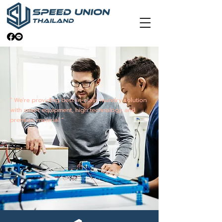
" We're providing best-in-class laundry solution
with smart equipment, high technology and
premium material "